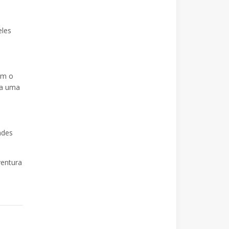
eles
em o
na uma
ades
ventura