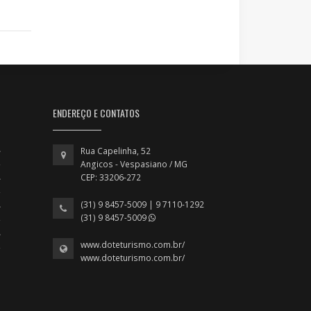
ENDEREÇO E CONTATOS
Rua Capelinha, 52
Angicos - Vespasiano / MG
CEP: 33206-272
(31) 9 8457-5009 | 9 7110-1292
(31) 9 8457-5009
www.doteturismo.com.br/
www.doteturismo.com.br/