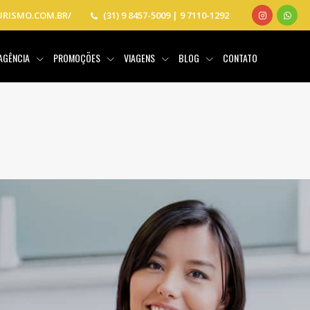
RISMO.COM.BR/
(31) 9 8457-5009 | 9 7110-1292
 AGÊNCIA
PROMOÇÕES
VIAGENS
BLOG
CONTATO