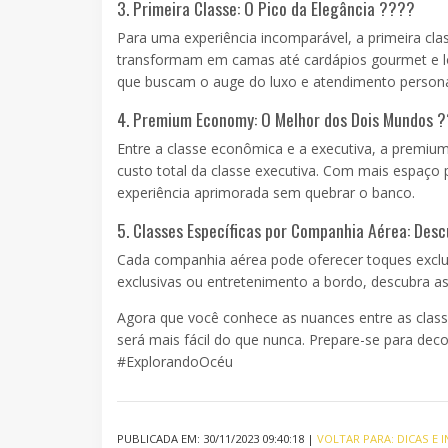
3. Primeira Classe: O Pico da Elegância ????
Para uma experiência incomparável, a primeira cla
transformam em camas até cardápios gourmet e lo
que buscam o auge do luxo e atendimento persona
4. Premium Economy: O Melhor dos Dois Mundos ?
Entre a classe econômica e a executiva, a premi
custo total da classe executiva. Com mais espaço 
experiência aprimorada sem quebrar o banco.
5. Classes Específicas por Companhia Aérea: Des
Cada companhia aérea pode oferecer toques exclus
exclusivas ou entretenimento a bordo, descubra a
Agora que você conhece as nuances entre as class
será mais fácil do que nunca. Prepare-se para de
#ExplorandoOcéu
PUBLICADA EM: 30/11/2023 09:40:18 |
VOLTAR PARA: DICAS E