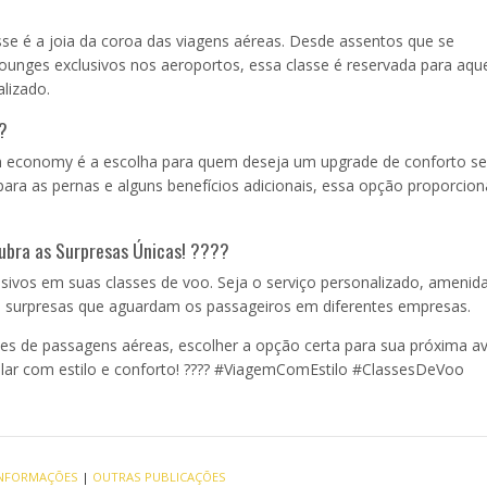
sse é a joia da coroa das viagens aéreas. Desde assentos que se
unges exclusivos nos aeroportos, essa classe é reservada para aqu
lizado.
?
um economy é a escolha para quem deseja um upgrade de conforto s
para as pernas e alguns benefícios adicionais, essa opção proporcio
cubra as Surpresas Únicas! ????
ivos em suas classes de voo. Seja o serviço personalizado, amenid
s surpresas que aguardam os passageiros em diferentes empresas.
es de passagens aéreas, escolher a opção certa para sua próxima a
colar com estilo e conforto! ???? #ViagemComEstilo #ClassesDeVoo
 INFORMAÇÕES
|
OUTRAS PUBLICAÇÕES