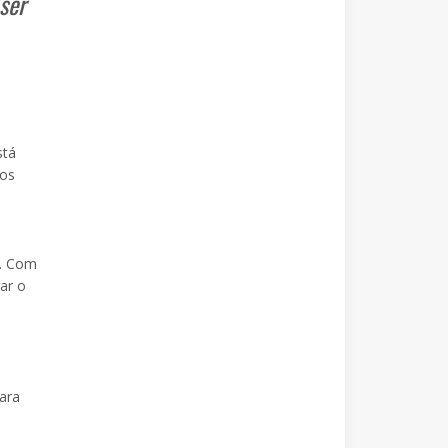
ser
stá
mos
o. Com
ar o
ara