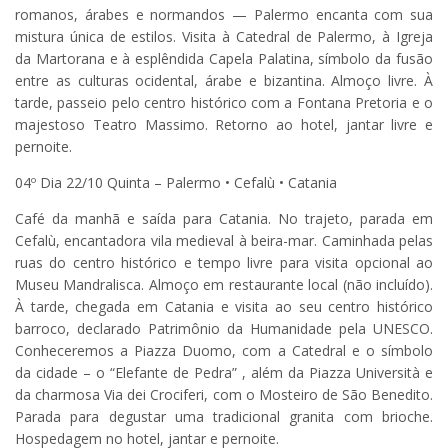
romanos, árabes e normandos — Palermo encanta com sua
mistura única de estilos. Visita à Catedral de Palermo, à Igreja
da Martorana e à esplêndida Capela Palatina, símbolo da fusão
entre as culturas ocidental, árabe e bizantina. Almoço livre. À
tarde, passeio pelo centro histórico com a Fontana Pretoria e o
majestoso Teatro Massimo. Retorno ao hotel, jantar livre e
pernoite.
04º Dia 22/10 Quinta – Palermo • Cefalù • Catania
Café da manhã e saída para Catania. No trajeto, parada em
Cefalù, encantadora vila medieval à beira-mar. Caminhada pelas
ruas do centro histórico e tempo livre para visita opcional ao
Museu Mandralisca. Almoço em restaurante local (não incluído).
À tarde, chegada em Catania e visita ao seu centro histórico
barroco, declarado Patrimônio da Humanidade pela UNESCO.
Conheceremos a Piazza Duomo, com a Catedral e o símbolo
da cidade – o “Elefante de Pedra” , além da Piazza Università e
da charmosa Via dei Crociferi, com o Mosteiro de São Benedito.
Parada para degustar uma tradicional granita com brioche.
Hospedagem no hotel, jantar e pernoite.