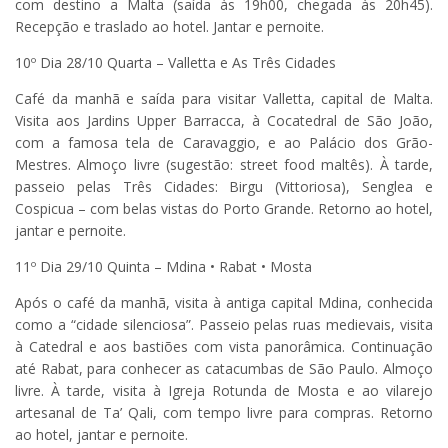
com destino a Malta (saída às 19h00, chegada às 20h45).
Recepção e traslado ao hotel. Jantar e pernoite.
10º Dia 28/10 Quarta – Valletta e As Três Cidades
Café da manhã e saída para visitar Valletta, capital de Malta.
Visita aos Jardins Upper Barracca, à Cocatedral de São João,
com a famosa tela de Caravaggio, e ao Palácio dos Grão-
Mestres. Almoço livre (sugestão: street food maltês). À tarde,
passeio pelas Três Cidades: Birgu (Vittoriosa), Senglea e
Cospicua – com belas vistas do Porto Grande. Retorno ao hotel,
jantar e pernoite.
11º Dia 29/10 Quinta – Mdina • Rabat • Mosta
Após o café da manhã, visita à antiga capital Mdina, conhecida
como a “cidade silenciosa”. Passeio pelas ruas medievais, visita
à Catedral e aos bastiões com vista panorâmica. Continuação
até Rabat, para conhecer as catacumbas de São Paulo. Almoço
livre. À tarde, visita à Igreja Rotunda de Mosta e ao vilarejo
artesanal de Ta’ Qali, com tempo livre para compras. Retorno
ao hotel, jantar e pernoite.