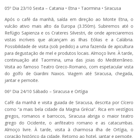
05º Dia 23/10 Sexta – Catania • Etna • Taormina • Siracusa
Após o café da manhã, saída em direção ao Monte Etna, o
vulcão ativo mais alto da Europa (3.350m). Subiremos até o
Refúgio Sapienza e os Crateres Silvestri, de onde apreciaremos
vistas incríveis que alcançam as Ilhas Eólias e a Calábria.
Possibilidade de visita (sob pedido) a uma fazenda de apicultura
para degustação de mel e produtos locais. Almoço livre. À tarde,
continuação até Taormina, uma das joias do Mediterrâneo.
Visita ao famoso Teatro Greco-Romano, com espetacular vista
do golfo de Giardini Naxos. Viagem até Siracusa, chegada,
jantar e pernoite.
06º Dia 24/10 Sábado – Siracusa e Ortígia
Café da manhã e visita guiada de Siracusa, descrita por Cícero
como “a mais bela cidade da Magna Grécia”. Rica em vestígios
gregos, romanos e barrocos, Siracusa abriga o maior teatro
grego do Ocidente, o anfiteatro romano e as catacumbas.
Almoço livre. À tarde, visita à charmosa ilha de Ortígia, o
coração histórico da cidade. Retorno ao hotel, jantar e pernoite.