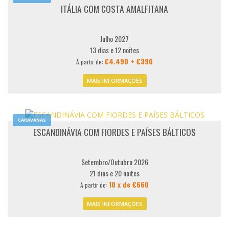
Sua próxima viagem está aqui.
ITÁLIA COM COSTA AMALFITANA
Seja bem-vindo!
Julho 2027
13 dias e 12 noites
€4.490 + €390
A partir de:
MAIS INFORMAÇÕES
CARAVANAS
ESCANDINÁVIA COM FIORDES E PAÍSES BÁLTICOS
Setembro/Outubro 2026
21 dias e 20 noites
10 x de €660
A partir de:
MAIS INFORMAÇÕES