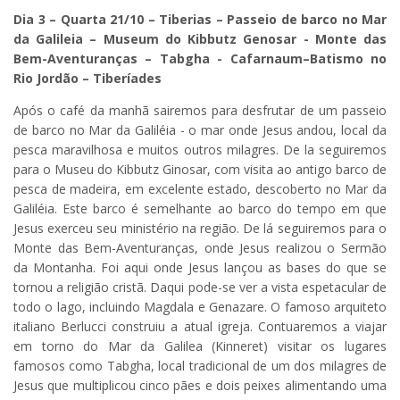
Dia 3 – Quarta 21/10 –
Tiberias – Passeio de barco no Mar
da Galileia – Museum do Kibbutz Genosar - Monte das
Bem-Aventuranças – Tabgha - Cafarnaum–Batismo no
Rio Jordão – Tiberíades
Após o café da manhã sairemos para desfrutar de um passeio
de barco no Mar da Galiléia - o mar onde Jesus andou, local da
pesca maravilhosa e muitos outros milagres. De la seguiremos
para o Museu do Kibbutz Ginosar, com visita ao antigo barco de
pesca de madeira, em excelente estado, descoberto no Mar da
Galiléia. Este barco é semelhante ao barco do tempo em que
Jesus exerceu seu ministério na região. De lá seguiremos para o
Monte das Bem-Aventuranças, onde Jesus realizou o Sermão
da Montanha. Foi aqui onde Jesus lançou as bases do que se
tornou a religião cristã. Daqui pode-se ver a vista espetacular de
todo o lago, incluindo Magdala e Genazare. O famoso arquiteto
italiano Berlucci construiu a atual igreja. Contuaremos a viajar
em torno do Mar da Galilea (Kinneret) visitar os lugares
famosos como Tabgha, local tradicional de um dos milagres de
Jesus que multiplicou cinco pães e dois peixes alimentando uma