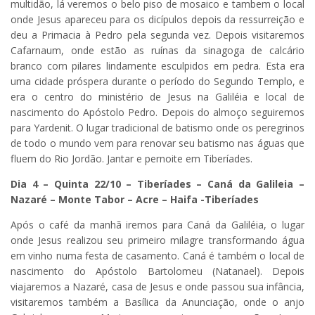
multidão, lá veremos o belo piso de mosaico e tambem o local
onde Jesus apareceu para os dicípulos depois da ressurreição e
deu a Primacia à Pedro pela segunda vez. Depois visitaremos
Cafarnaum, onde estão as ruínas da sinagoga de calcário
branco com pilares lindamente esculpidos em pedra. Esta era
uma cidade próspera durante o período do Segundo Templo, e
era o centro do ministério de Jesus na Galiléia e local de
nascimento do Apóstolo Pedro. Depois do almoço seguiremos
para Yardenit. O lugar tradicional de batismo onde os peregrinos
de todo o mundo vem para renovar seu batismo nas águas que
fluem do Rio Jordão. Jantar e pernoite em Tiberíades.
Dia 4 – Quinta 22/10 –
Tiberíades – Caná da Galileia –
Nazaré – Monte Tabor – Acre – Haifa -Tiberíades
Após o café da manhã iremos para Caná da Galiléia, o lugar
onde Jesus realizou seu primeiro milagre transformando água
em vinho numa festa de casamento. Caná é também o local de
nascimento do Apóstolo Bartolomeu (Natanael). Depois
viajaremos a Nazaré, casa de Jesus e onde passou sua infância,
visitaremos também a Basílica da Anunciação, onde o anjo