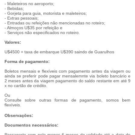
- Maleteiros no aeroporto;
- Bebidas;
- Gorjeta para guia, motorista e maleteiros;
- Extras pessoais;
- Entradas ou refeições não mencionadas no roteiro;
- Almoços U$35 por refeição e
- Serviços não especificados no roteiro.
Valores:
U$4500 + taxa de embarque U$390 saindo de Guarulhos
Forma de pagamento:
Boletos mensais e flexíveis com pagamento antes da viagem ou
ainda se preferir pode pagar mensalemnte via boleto bancário e
2 meses antes da viagem pagamento do saldo restante em até 9
x no cartão de crédito.
Ou
Consulte sobre outras formas de pagamento, somos bem
flexíveis.
Observações:
Documentos necessários:
Passaporte com pelo menos 6 meses de validade até a data de