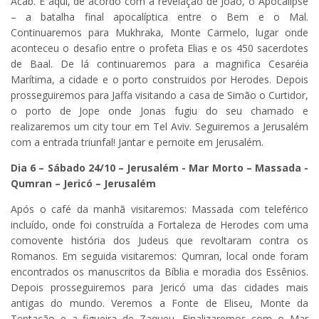
Acab. É aqui, de acordo com a revelação de João, o Apocalipse
– a batalha final apocalíptica entre o Bem e o Mal.
Continuaremos para Mukhraka, Monte Carmelo, lugar onde
aconteceu o desafio entre o profeta Elias e os 450 sacerdotes
de Baal. De lá continuaremos para a magnifica Cesaréia
Marítima, a cidade e o porto construidos por Herodes. Depois
prosseguiremos para Jaffa visitando a casa de Simão o Curtidor,
o porto de Jope onde Jonas fugiu do seu chamado e
realizaremos um city tour em Tel Aviv. Seguiremos a Jerusalém
com a entrada triunfal! Jantar e pernoite em Jerusalém.
Dia 6 – Sábado 24/10 – Jerusalém
- Mar Morto – Massada -
Qumran – Jericó – Jerusalém
Após o café da manhã visitaremos: Massada com teleférico
incluído, onde foi construída a Fortaleza de Herodes com uma
comovente história dos Judeus que revoltaram contra os
Romanos. Em seguida visitaremos: Qumran, local onde foram
encontrados os manuscritos da Bíblia e moradia dos Essênios.
Depois prosseguiremos para Jericó uma das cidades mais
antigas do mundo. Veremos a Fonte de Eliseu, Monte da
Tentação e a figueira de Zaqueu. Finalizaremos com o Mar