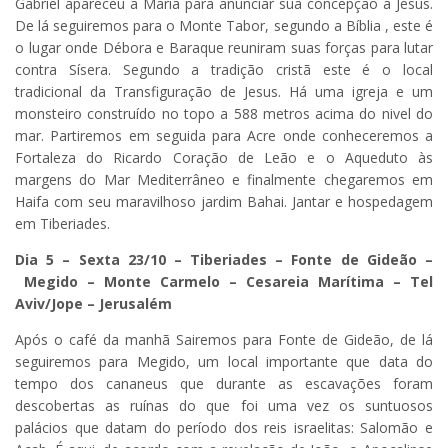
Gabriel apareceu a Maria para anunciar sua concepção a Jesus.
De lá seguiremos para o Monte Tabor, segundo a Bíblia , este é
o lugar onde Débora e Baraque reuniram suas forças para lutar
contra Sísera. Segundo a tradição cristã este é o local
tradicional da Transfiguração de Jesus. Há uma igreja e um
monsteiro construído no topo a 588 metros acima do nivel do
mar. Partiremos em seguida para Acre onde conheceremos a
Fortaleza do Ricardo Coração de Leão e o Aqueduto às
margens do Mar Mediterrâneo e finalmente chegaremos em
Haifa com seu maravilhoso jardim Bahai. Jantar e hospedagem
em Tiberiades.
Dia 5 – Sexta 23/10 –
Tiberiades – Fonte de Gideão
–
Megido – Monte Carmelo
–
Cesareia Marítima – Tel
Aviv/Jope – Jerusalém
Após o café da manhã Sairemos para Fonte de Gideão, de lá
seguiremos para Megido, um local importante que data do
tempo dos cananeus que durante as escavações foram
descobertas as ruínas do que foi uma vez os suntuosos
palácios que datam do período dos reis israelitas: Salomão e