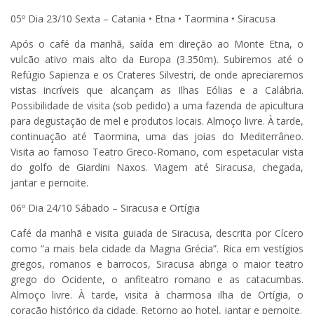
05º Dia 23/10 Sexta – Catania • Etna • Taormina • Siracusa
Após o café da manhã, saída em direção ao Monte Etna, o
vulcão ativo mais alto da Europa (3.350m). Subiremos até o
Refúgio Sapienza e os Crateres Silvestri, de onde apreciaremos
vistas incríveis que alcançam as Ilhas Eólias e a Calábria.
Possibilidade de visita (sob pedido) a uma fazenda de apicultura
para degustação de mel e produtos locais. Almoço livre. À tarde,
continuação até Taormina, uma das joias do Mediterrâneo.
Visita ao famoso Teatro Greco-Romano, com espetacular vista
do golfo de Giardini Naxos. Viagem até Siracusa, chegada,
jantar e pernoite.
06º Dia 24/10 Sábado – Siracusa e Ortígia
Café da manhã e visita guiada de Siracusa, descrita por Cícero
como “a mais bela cidade da Magna Grécia”. Rica em vestígios
gregos, romanos e barrocos, Siracusa abriga o maior teatro
grego do Ocidente, o anfiteatro romano e as catacumbas.
Almoço livre. À tarde, visita à charmosa ilha de Ortígia, o
coração histórico da cidade. Retorno ao hotel, jantar e pernoite.