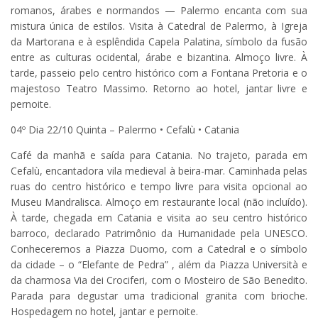
romanos, árabes e normandos — Palermo encanta com sua
mistura única de estilos. Visita à Catedral de Palermo, à Igreja
da Martorana e à esplêndida Capela Palatina, símbolo da fusão
entre as culturas ocidental, árabe e bizantina. Almoço livre. À
tarde, passeio pelo centro histórico com a Fontana Pretoria e o
majestoso Teatro Massimo. Retorno ao hotel, jantar livre e
pernoite.
04º Dia 22/10 Quinta – Palermo • Cefalù • Catania
Café da manhã e saída para Catania. No trajeto, parada em
Cefalù, encantadora vila medieval à beira-mar. Caminhada pelas
ruas do centro histórico e tempo livre para visita opcional ao
Museu Mandralisca. Almoço em restaurante local (não incluído).
À tarde, chegada em Catania e visita ao seu centro histórico
barroco, declarado Patrimônio da Humanidade pela UNESCO.
Conheceremos a Piazza Duomo, com a Catedral e o símbolo
da cidade – o “Elefante de Pedra” , além da Piazza Università e
da charmosa Via dei Crociferi, com o Mosteiro de São Benedito.
Parada para degustar uma tradicional granita com brioche.
Hospedagem no hotel, jantar e pernoite.