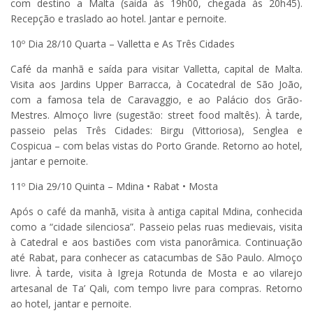
com destino a Malta (saída às 19h00, chegada às 20h45).
Recepção e traslado ao hotel. Jantar e pernoite.
10º Dia 28/10 Quarta – Valletta e As Três Cidades
Café da manhã e saída para visitar Valletta, capital de Malta.
Visita aos Jardins Upper Barracca, à Cocatedral de São João,
com a famosa tela de Caravaggio, e ao Palácio dos Grão-
Mestres. Almoço livre (sugestão: street food maltês). À tarde,
passeio pelas Três Cidades: Birgu (Vittoriosa), Senglea e
Cospicua – com belas vistas do Porto Grande. Retorno ao hotel,
jantar e pernoite.
11º Dia 29/10 Quinta – Mdina • Rabat • Mosta
Após o café da manhã, visita à antiga capital Mdina, conhecida
como a “cidade silenciosa”. Passeio pelas ruas medievais, visita
à Catedral e aos bastiões com vista panorâmica. Continuação
até Rabat, para conhecer as catacumbas de São Paulo. Almoço
livre. À tarde, visita à Igreja Rotunda de Mosta e ao vilarejo
artesanal de Ta’ Qali, com tempo livre para compras. Retorno
ao hotel, jantar e pernoite.