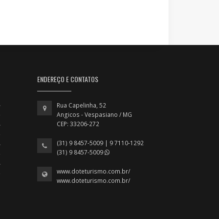
ENDEREÇO E CONTATOS
Rua Capelinha, 52
Angicos - Vespasiano / MG
CEP: 33206-272
(31) 9 8457-5009 | 9 7110-1292
(31) 9 8457-5009
www.doteturismo.com.br/
www.doteturismo.com.br/