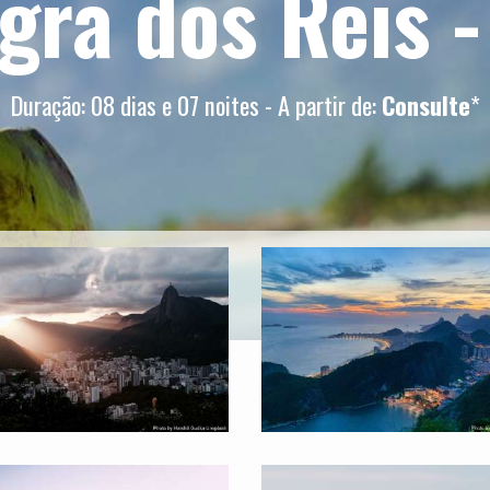
gra dos Reis -
Duração: 08 dias e 07 noites - A partir de:
Consulte
*