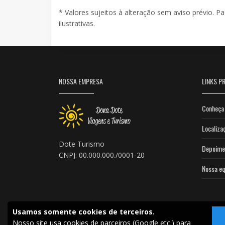
* Valores sujeitos à alteração sem aviso prévio. P
ilustrativas.
NOSSA EMPRESA
LINKS PR
Conheça 
Localiza
Dote Turismo
Depoime
CNPJ: 00.000.000./0001-20
Nossa eq
Usamos somente cookies de terceiros.
Nosso site usa cookies de parceiros (Google etc.) para