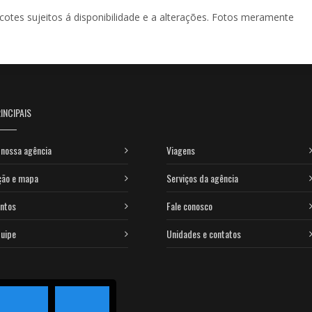
acotes sujeitos á disponibilidade e a alterações. Fotos meramente
INCIPAIS
nossa agência
Viagens
ção e mapa
Serviços da agência
ntos
Fale conosco
uipe
Unidades e contatos