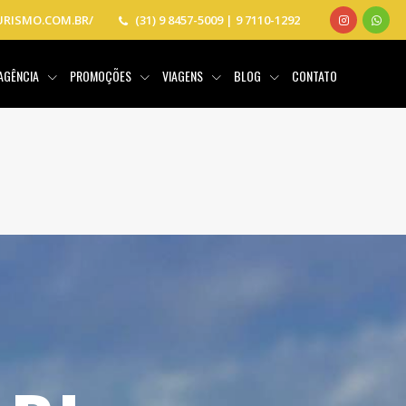
RISMO.COM.BR/
(31) 9 8457-5009 | 9 7110-1292
 AGÊNCIA
PROMOÇÕES
VIAGENS
BLOG
CONTATO