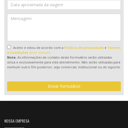
Aceito e estou de acordo com a
Política de privacidade
e
Termos
e Condições
deste website.
Nota.
As informações de contato deste formulário serão utilizadas
única e exclusivamente para este atendimento. Não serão utilizadas para
nenhum outro fim posterior, seja comercial, institucional ou de suporte.
Enviar formulário!
NOSSA EMPRESA