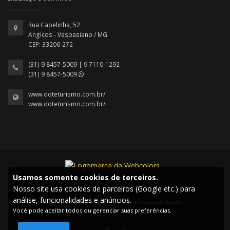
Rua Capelinha, 52
Angicos - Vespasiano / MG
CEP: 33206-272
(31) 9 8457-5009 | 9 7110-1292
(31) 9 8457-5009
www.doteturismo.com.br/
www.doteturismo.com.br/
Usamos somente cookies de terceiros.
Nosso site usa cookies de parceiros (Google etc.) para
análise, funcionalidades e anúncios.
Política de privacidade
|
Termos e Condições
Você pode aceitar todos ou gerenciar suas preferências.
2026 © Todos os direitos reservados.