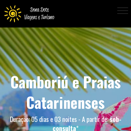
Camboriú e Praias
Catarinenses
Duração: 05 dias e 03 noites - A partir de:
sob-
consulta
*