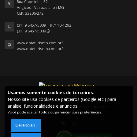
Rua Capelinha, 52
Angicos - Vespasiano / MG
CEP: 33206-272
(31) 9 8457-5009 | 9 7110-1292
(31) 9 8457-5009
www.doteturismo.com.br/
www.doteturismo.com.br/
Usamos somente cookies de terceiros.
Nosso site usa cookies de parceiros (Google etc.) para
análise, funcionalidades e anúncios.
Política de privacidade
|
Termos e Condições
Você pode aceitar todos ou gerenciar suas preferências.
2026 © Todos os direitos reservados.
Gerenciar!