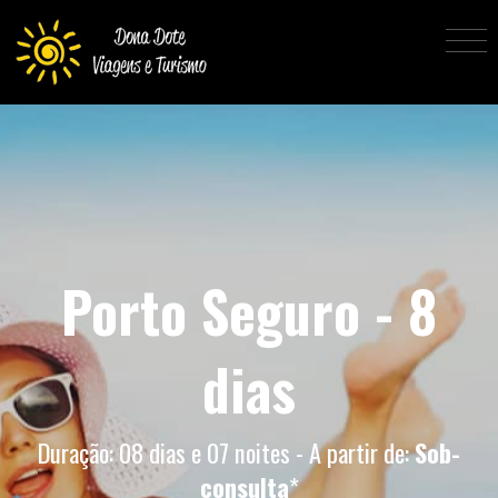
Porto Seguro - 8
dias
Duração: 08 dias e 07 noites - A partir de:
Sob-
consulta
*